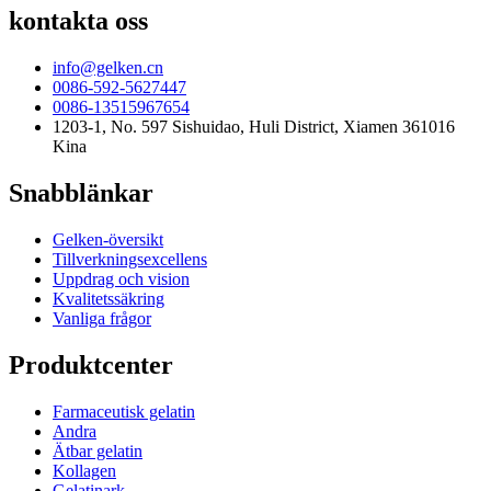
kontakta oss
info@gelken.cn
0086-592-5627447
0086-13515967654
1203-1, No. 597 Sishuidao, Huli District, Xiamen 361016
Kina
Snabblänkar
Gelken-översikt
Tillverkningsexcellens
Uppdrag och vision
Kvalitetssäkring
Vanliga frågor
Produktcenter
Farmaceutisk gelatin
Andra
Ätbar gelatin
Kollagen
Gelatinark