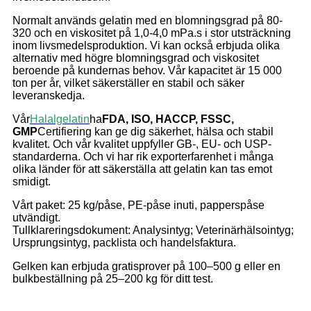
Normalt används gelatin med en blomningsgrad på 80-
320 och en viskositet på 1,0-4,0 mPa.s i stor utsträckning
inom livsmedelsproduktion. Vi kan också erbjuda olika
alternativ med högre blomningsgrad och viskositet
beroende på kundernas behov. Vår kapacitet är 15 000
ton per år, vilket säkerställer en stabil och säker
leveranskedja.
Vår
Halalgelatin
ha
FDA, ISO, HACCP, FSSC,
GMP
Certifiering kan ge dig säkerhet, hälsa och stabil
kvalitet. Och vår kvalitet uppfyller GB-, EU- och USP-
standarderna. Och vi har rik exporterfarenhet i många
olika länder för att säkerställa att gelatin kan tas emot
smidigt.
Vårt paket: 25 kg/påse, PE-påse inuti, papperspåse
utvändigt.
Tullklareringsdokument: Analysintyg; Veterinärhälsointyg;
Ursprungsintyg, packlista och handelsfaktura.
Gelken kan erbjuda gratisprover på 100–500 g eller en
bulkbeställning på 25–200 kg för ditt test.